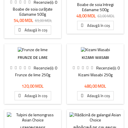
Recenzie(i):
0
Boabe de soia întregi
Boabe de soia curățate
Edamame 500g
Edamame 500g
Preț
Preț
48,00 MDL
63,00 MDL
Preț
Preț
54,00 MDL
69,00 MDL
de
Adaugă în coș

de
bază
Adaugă în coș

bază
FRUNZE DE LIME
KIZAMI WASABI
Recenzie(i):
0
Recenzie(i):
0
Frunze de lime 250g
Kizami Wasabi 250g
Preț
Preț
120,00 MDL
480,00 MDL
Adaugă în coș
Adaugă în coș


LEMONGRASS
RĂDĂCINĂ DE GALANGAL