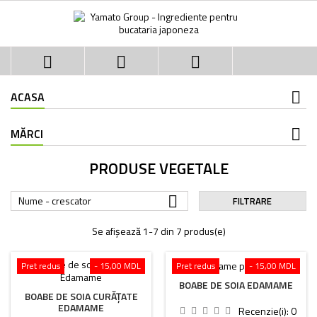



ACASA
MĂRCI
PRODUSE VEGETALE

Nume - crescator
FILTRARE
Se afișează 1-7 din 7 produs(e)
Pret redus
- 15,00 MDL
Pret redus
- 15,00 MDL
BOABE DE SOIA EDAMAME
BOABE DE SOIA CURĂȚATE
EDAMAME
Recenzie(i):
0