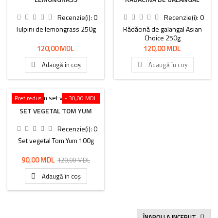
Recenzie(i):
0
Recenzie(i):
0
Tulpini de lemongrass 250g
Rădăcină de galangal Asian
Choice 250g
Preț
Preț
120,00 MDL
120,00 MDL
Adaugă în coș
Adaugă în coș


Pret redus
- 30,00 MDL
SET VEGETAL TOM YUM
Recenzie(i):
0
Set vegetal Tom Yum 100g
Preț
Preț
90,00 MDL
120,00 MDL
de
Adaugă în coș

bază
ÎNAPOI LA INCEPUT
