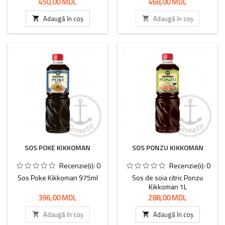
Preț
Preț
450,00 MDL
468,00 MDL
Adaugă în coș
Adaugă în coș


SOS POKE KIKKOMAN
SOS PONZU KIKKOMAN
Recenzie(i):
0
Recenzie(i):
0
Sos Poke Kikkoman 975ml
Sos de soia citric Ponzu
Kikkoman 1L
Preț
Preț
396,00 MDL
288,00 MDL
Adaugă în coș
Adaugă în coș

