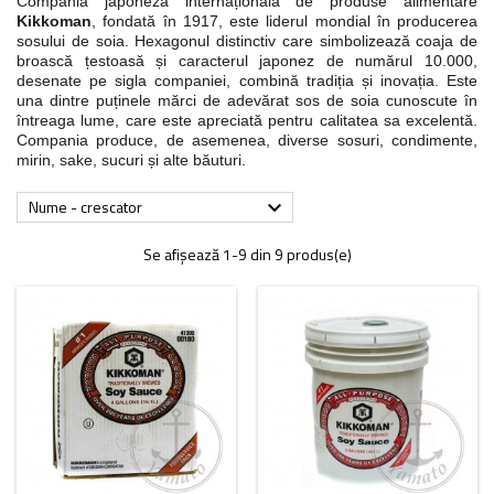
Compania japoneză internațională de produse alimentare
Kikkoman
, fondată în 1917, este liderul mondial în producerea
sosului de soia. Hexagonul distinctiv care simbolizează coaja de
broască țestoasă și caracterul japonez de numărul 10.000,
desenate pe sigla companiei, combină tradiția și inovația. Este
una dintre puținele mărci de adevărat sos de soia cunoscute în
întreaga lume, care este apreciată pentru calitatea sa excelentă.
Compania produce, de asemenea, diverse sosuri, condimente,
mirin, sake, sucuri și alte băuturi.
Nume - crescator

Se afișează 1-9 din 9 produs(e)