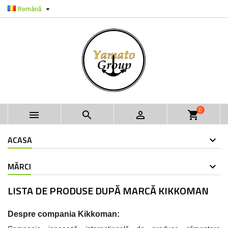
Română

0



shopping_cart
ACASA
MĂRCI
LISTA DE PRODUSE DUPĂ MARCĂ KIKKOMAN
Despre compania Kikkoman: