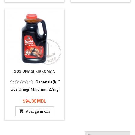
SOS UNAGI KIKKOMAN
Recenzie(i):
0
Sos Unagi Kikkoman 2.4kg
Preț
594,00 MDL
Adaugă în coș
