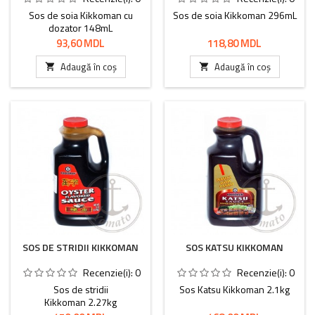
Sos de soia Kikkoman cu
Sos de soia Kikkoman 296mL
dozator 148mL
Preț
Preț
93,60 MDL
118,80 MDL
Adaugă în coș
Adaugă în coș


SOS DE STRIDII KIKKOMAN
SOS KATSU KIKKOMAN
Recenzie(i):
0
Recenzie(i):
0
Sos de stridii
Sos Katsu Kikkoman 2.1kg
Kikkoman 2.27kg