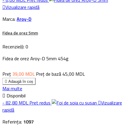
- 6,00 MDL
Pret redus

Vizualizare rapidă
Marca:
Aroy-D
Fidea de orez 5mm
Recenzie(i):
0
Fidea de orez Aroy-D 5mm 454g
Preț
39,00 MDL
Preț de bază
45,00 MDL

Adaugă în coș
Mai multe

Disponibil
- 82,80 MDL
Pret redus

Vizualizare
rapidă
Referința:
1097