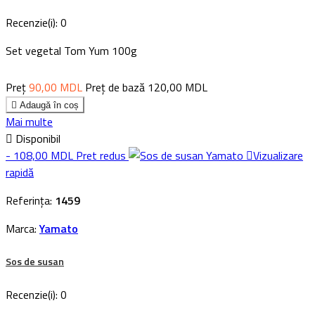
Recenzie(i):
0
Set vegetal Tom Yum 100g
Preț
90,00 MDL
Preț de bază
120,00 MDL

Adaugă în coș
Mai multe

Disponibil
- 108,00 MDL
Pret redus

Vizualizare
rapidă
Referința:
1459
Marca:
Yamato
Sos de susan
Recenzie(i):
0