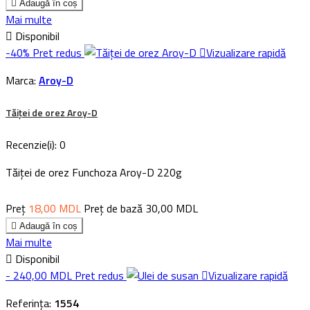

Adaugă în coș
Mai multe

Disponibil
-40%
Pret redus

Vizualizare rapidă
Marca:
Aroy-D
Tăiței de orez Aroy-D
Recenzie(i):
0
Tăiței de orez Funchoza Aroy-D 220g
Preț
18,00 MDL
Preț de bază
30,00 MDL

Adaugă în coș
Mai multe

Disponibil
- 240,00 MDL
Pret redus

Vizualizare rapidă
Referința:
1554