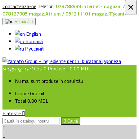
×
Contacteaza-ne
Telefon:
079788999 internet-magazin /
078127005 magaz.Atrium / 061211101 magaz.Rîșcani
Română

English
Română
Русский
shopping_cart
Coș:
0
Produse - 0,00 MDL
Nu mai sunt produse în coșul tău
Livrare
Gratuit
Total
0,00 MDL
Plateste


Caută

