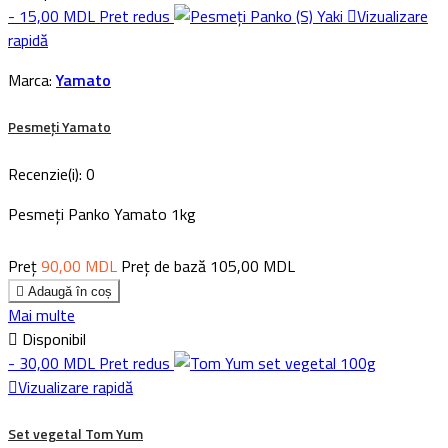
- 15,00 MDL
Pret redus

Vizualizare
rapidă
Marca:
Yamato
Pesmeți Yamato
Recenzie(i):
0
Pesmeți Panko Yamato 1kg
Preț
90,00 MDL
Preț de bază
105,00 MDL

Adaugă în coș
Mai multe

Disponibil
- 30,00 MDL
Pret redus

Vizualizare rapidă
Set vegetal Tom Yum