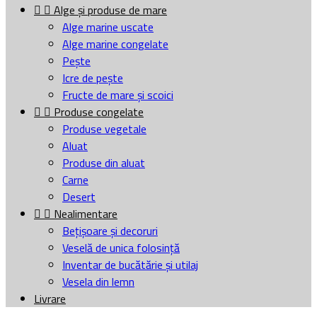


Alge și produse de mare
Alge marine uscate
Alge marine congelate
Pește
Icre de pește
Fructe de mare și scoici


Produse congelate
Produse vegetale
Aluat
Produse din aluat
Carne
Desert


Nealimentare
Bețișoare și decoruri
Veselă de unica folosință
Inventar de bucătărie și utilaj
Vesela din lemn
Livrare