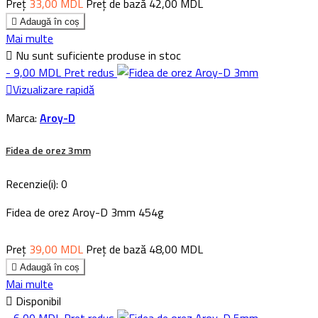
Preț
33,00 MDL
Preț de bază
42,00 MDL

Adaugă în coș
Mai multe

Nu sunt suficiente produse in stoc
- 9,00 MDL
Pret redus

Vizualizare rapidă
Marca:
Aroy-D
Fidea de orez 3mm
Recenzie(i):
0
Fidea de orez Aroy-D 3mm 454g
Preț
39,00 MDL
Preț de bază
48,00 MDL

Adaugă în coș
Mai multe

Disponibil