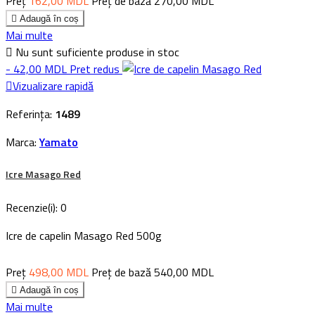
Preț
162,00 MDL
Preț de bază
270,00 MDL

Adaugă în coș
Mai multe

Nu sunt suficiente produse in stoc
- 42,00 MDL
Pret redus

Vizualizare rapidă
Referința:
1489
Marca:
Yamato
Icre Masago Red
Recenzie(i):
0
Icre de capelin Masago Red 500g
Preț
498,00 MDL
Preț de bază
540,00 MDL

Adaugă în coș
Mai multe