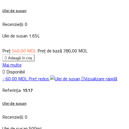
Ulei de susan
Recenzie(i):
0
Ulei de susan 1.65L
Preț
540,00 MDL
Preț de bază
780,00 MDL

Adaugă în coș
Mai multe

Disponibil
- 60,00 MDL
Pret redus

Vizualizare rapidă
Referința:
1517
Ulei de susan
Recenzie(i):
0
Ulei de susan 500mL