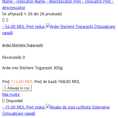
Nume - crescator
Nume - descrescator
Pret - crescator
Pret -
descrescator
Se afișează 1-26 din 26 produs(e)


- 54,00 MDL
Pret redus

Vizualizare
rapidă
Ardei Shichimi Togarashi
Recenzie(i):
0
Ardei mix Shichimi Togarashi 300g
Preț
114,00 MDL
Preț de bază
168,00 MDL

Adaugă în coș
Mai multe

Disponibil
- 15,00 MDL
Pret redus

Vizualizare rapidă