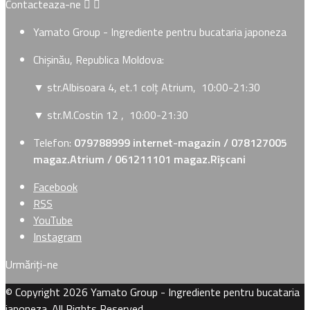
Contacteaza-ne


Yamato Group - Ingrediente pentru bucataria japoneza
Chișinău, Republica Moldova:
▼ str.Albisoara 4, et.1 colț Atrium
, 10:00-21:30
▼ str.M.Costin 12
, 10:00-21:30
Telefon:
079788999 internet-magazin / 078127005
magaz.Atrium / 061211101 magaz.Rîșcani
Facebook
RSS
YouTube
Instagram
Urmăriți-ne
© Copyright 2026 Yamato Group - Ingrediente pentru bucataria
japoneza. All Rights Reserved.