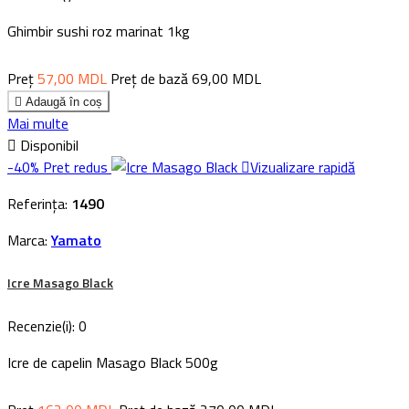
Ghimbir sushi roz marinat 1kg
Preț
57,00 MDL
Preț de bază
69,00 MDL

Adaugă în coș
Mai multe

Disponibil
-40%
Pret redus

Vizualizare rapidă
Referința:
1490
Marca:
Yamato
Icre Masago Black
Recenzie(i):
0
Icre de capelin Masago Black 500g