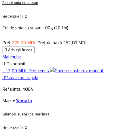
Foi de soia cu susan
Recenzie(i):
0
Foi de soia cu susan 100g (20 foi)
Preț
270,00 MDL
Preț de bază
352,80 MDL

Adaugă în coș
Mai multe

Disponibil
- 12,00 MDL
Pret redus

Vizualizare rapidă
Referința:
1004
Marca:
Yamato
Ghimbir sushi roz marinat
Recenzie(i):
0