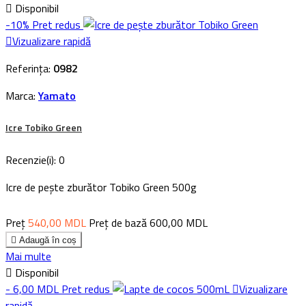

Disponibil
-10%
Pret redus

Vizualizare rapidă
Referința:
0982
Marca:
Yamato
Icre Tobiko Green
Recenzie(i):
0
Icre de pește zburător Tobiko Green 500g
Preț
540,00 MDL
Preț de bază
600,00 MDL

Adaugă în coș
Mai multe

Disponibil
- 6,00 MDL
Pret redus

Vizualizare
rapidă