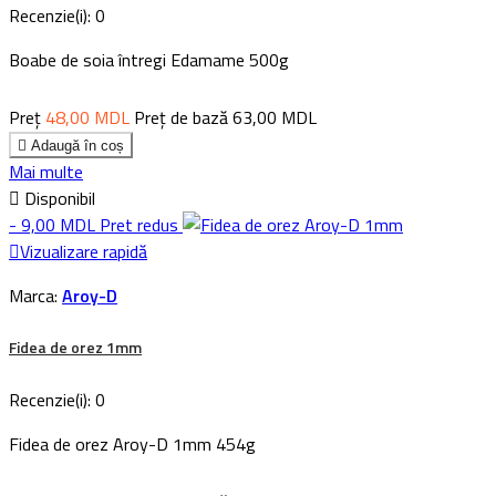
Recenzie(i):
0
Boabe de soia întregi Edamame 500g
Preț
48,00 MDL
Preț de bază
63,00 MDL

Adaugă în coș
Mai multe

Disponibil
- 9,00 MDL
Pret redus

Vizualizare rapidă
Marca:
Aroy-D
Fidea de orez 1mm
Recenzie(i):
0
Fidea de orez Aroy-D 1mm 454g