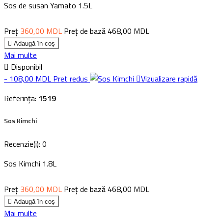
Sos de susan Yamato 1.5L
Preț
360,00 MDL
Preț de bază
468,00 MDL

Adaugă în coș
Mai multe

Disponibil
- 108,00 MDL
Pret redus

Vizualizare rapidă
Referința:
1519
Sos Kimchi
Recenzie(i):
0
Sos Kimchi 1.8L
Preț
360,00 MDL
Preț de bază
468,00 MDL

Adaugă în coș
Mai multe