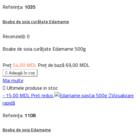
Referința:
1035
Boabe de soia curățate Edamame
Recenzie(i):
0
Boabe de soia curățate Edamame 500g
Preț
54,00 MDL
Preț de bază
69,00 MDL

Adaugă în coș
Mai multe

Ultimele produse in stoc
- 15,00 MDL
Pret redus

Vizualizare
rapidă
Referința:
1108
Boabe de soia Edamame