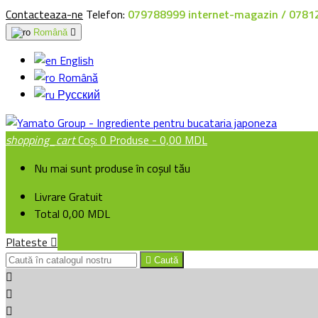
Contacteaza-ne
Telefon:
079788999 internet-magazin / 0781
Română

English
Română
Русский
shopping_cart
Coș:
0
Produse - 0,00 MDL
Nu mai sunt produse în coșul tău
Livrare
Gratuit
Total
0,00 MDL
Plateste


Caută


