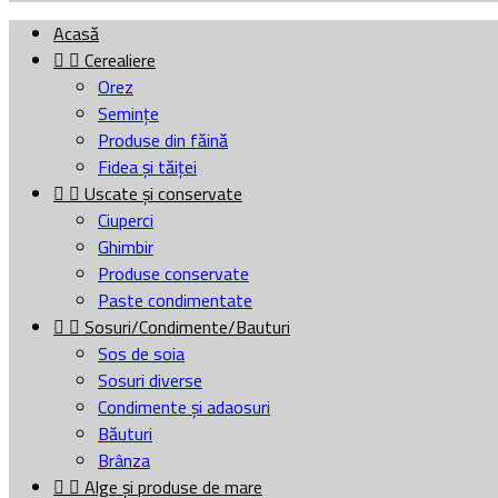
Acasă


Cerealiere
Orez
Semințe
Produse din făină
Fidea și tăiței


Uscate și conservate
Ciuperci
Ghimbir
Produse conservate
Paste condimentate


Sosuri/Condimente/Bauturi
Sos de soia
Sosuri diverse
Condimente și adaosuri
Băuturi
Brânza


Alge și produse de mare