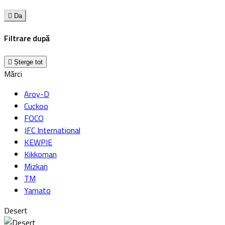

Da
Filtrare după

Șterge tot
Mărci
Aroy-D
Cuckoo
FOCO
JFC International
KEWPIE
Kikkoman
Mizkan
TM
Yamato
Desert