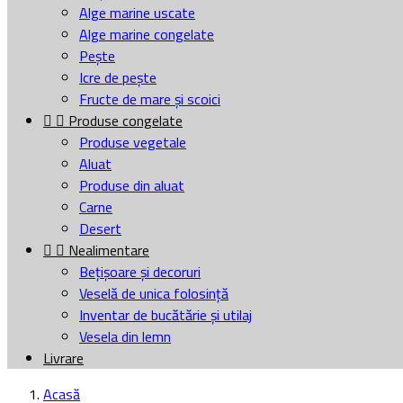
Alge marine uscate
Alge marine congelate
Pește
Icre de pește
Fructe de mare și scoici


Produse congelate
Produse vegetale
Aluat
Produse din aluat
Carne
Desert


Nealimentare
Bețișoare și decoruri
Veselă de unica folosință
Inventar de bucătărie și utilaj
Vesela din lemn
Livrare
Acasă