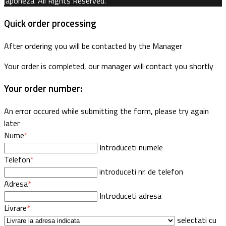
japoneza. All Rights Reserved.
Quick order processing
After ordering you will be contacted by the Manager
Your order is completed, our manager will contact you shortly
Your order number:
An error occured while submitting the form, please try again
later
Nume
*
Introduceti numele
Telefon
*
introduceti nr. de telefon
Adresa
*
Introduceti adresa
Livrare
*
selectati cu