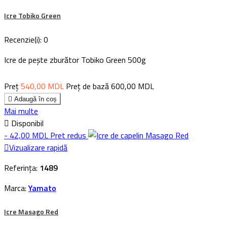
Icre Tobiko Green
Recenzie(i):
0
Icre de pește zburător Tobiko Green 500g
Preț
540,00 MDL
Preț de bază
600,00 MDL

Adaugă în coș
Mai multe

Disponibil
- 42,00 MDL
Pret redus

Vizualizare rapidă
Referința:
1489
Marca:
Yamato
Icre Masago Red