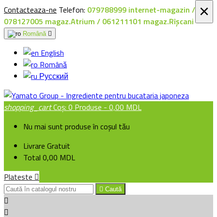
×
Contacteaza-ne
Telefon:
079788999 internet-magazin /
078127005 magaz.Atrium / 061211101 magaz.Rîșcani
Română

English
Română
Русский
shopping_cart
Coș:
0
Produse - 0,00 MDL
Nu mai sunt produse în coșul tău
Livrare
Gratuit
Total
0,00 MDL
Plateste


Caută

