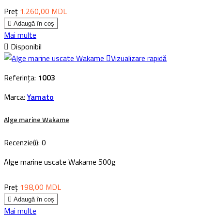
Preț
1.260,00 MDL

Adaugă în coș
Mai multe

Disponibil

Vizualizare rapidă
Referința:
1003
Marca:
Yamato
Alge marine Wakame
Recenzie(i):
0
Alge marine uscate Wakame 500g
Preț
198,00 MDL

Adaugă în coș
Mai multe