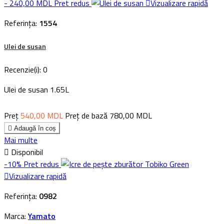
- 240,00 MDL
Pret redus

Vizualizare rapidă
Referința:
1554
Ulei de susan
Recenzie(i):
0
Ulei de susan 1.65L
Preț
540,00 MDL
Preț de bază
780,00 MDL

Adaugă în coș
Mai multe

Disponibil
-10%
Pret redus

Vizualizare rapidă
Referința:
0982
Marca:
Yamato