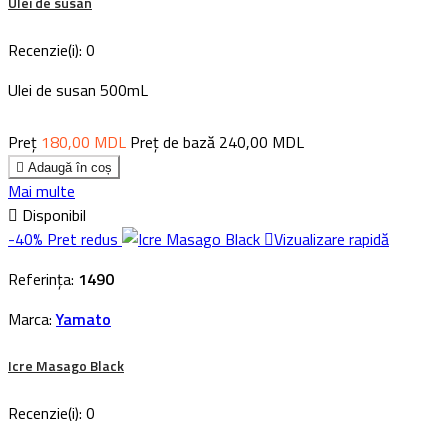
Ulei de susan
Recenzie(i):
0
Ulei de susan 500mL
Preț
180,00 MDL
Preț de bază
240,00 MDL

Adaugă în coș
Mai multe

Disponibil
-40%
Pret redus

Vizualizare rapidă
Referința:
1490
Marca:
Yamato
Icre Masago Black
Recenzie(i):
0