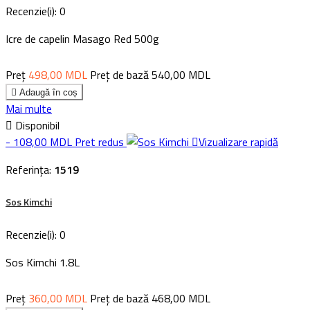
Recenzie(i):
0
Icre de capelin Masago Red 500g
Preț
498,00 MDL
Preț de bază
540,00 MDL

Adaugă în coș
Mai multe

Disponibil
- 108,00 MDL
Pret redus

Vizualizare rapidă
Referința:
1519
Sos Kimchi
Recenzie(i):
0
Sos Kimchi 1.8L
Preț
360,00 MDL
Preț de bază
468,00 MDL