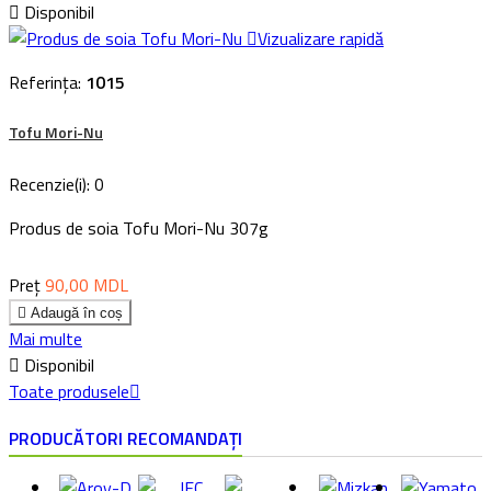

Disponibil

Vizualizare rapidă
Referința:
1015
Tofu Mori-Nu
Recenzie(i):
0
Produs de soia Tofu Mori-Nu 307g
Preț
90,00 MDL

Adaugă în coș
Mai multe

Disponibil
Toate produsele

PRODUCĂTORI RECOMANDAȚI