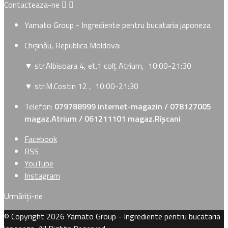
Contacteaza-ne


Yamato Group - Ingrediente pentru bucataria japoneza
Chișinău, Republica Moldova:
▼ str.Albisoara 4, et.1 colț Atrium
, 10:00-21:30
▼ str.M.Costin 12
, 10:00-21:30
Telefon:
079788999 internet-magazin / 078127005
magaz.Atrium / 061211101 magaz.Rîșcani
Facebook
RSS
YouTube
Instagram
Urmăriți-ne
© Copyright 2026 Yamato Group - Ingrediente pentru bucataria