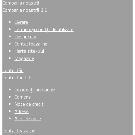
Compania noastră
Compania noastră


Livrare
Termeni și condiții de utilizare
Despre noi
Contacteaza-ne
Harta site-ului
Magazine
Contul tău
Contul tău


Informații personale
Comenzi
Note de credit
Adrese
Alertele mele
Contacteaza-ne