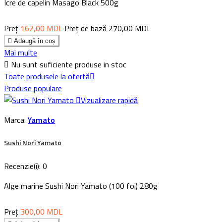
Icre de capelin Masago Black 500g
Preț
162,00 MDL
Preț de bază
270,00 MDL

Adaugă în coș
Mai multe

Nu sunt suficiente produse in stoc
Toate produsele la ofertă

Produse populare

Vizualizare rapidă
Marca:
Yamato
Sushi Nori Yamato
Recenzie(i):
0
Alge marine Sushi Nori Yamato (100 foi) 280g
Preț
300,00 MDL