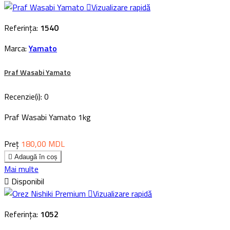

Vizualizare rapidă
Referința:
1540
Marca:
Yamato
Praf Wasabi Yamato
Recenzie(i):
0
Praf Wasabi Yamato 1kg
Preț
180,00 MDL

Adaugă în coș
Mai multe

Disponibil

Vizualizare rapidă
Referința:
1052