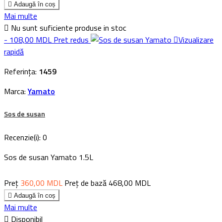

Adaugă în coș
Mai multe

Nu sunt suficiente produse in stoc
- 108,00 MDL
Pret redus

Vizualizare
rapidă
Referința:
1459
Marca:
Yamato
Sos de susan
Recenzie(i):
0
Sos de susan Yamato 1.5L
Preț
360,00 MDL
Preț de bază
468,00 MDL

Adaugă în coș
Mai multe

Disponibil