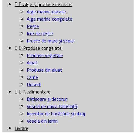


Alge și produse de mare
Alge marine uscate
Alge marine congelate
Pește
Icre de pește
Fructe de mare și scoici


Produse congelate
Produse vegetale
Aluat
Produse din aluat
Carne
Desert


Nealimentare
Bețișoare și decoruri
Veselă de unica folosință
Inventar de bucătărie și utilaj
Vesela din lemn
Livrare