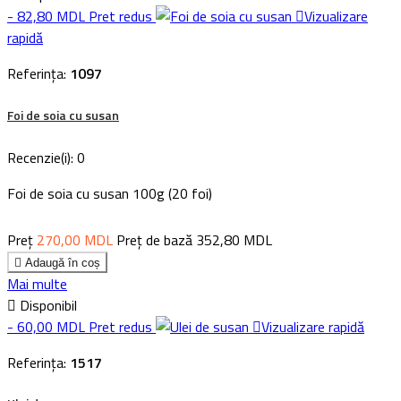
- 82,80 MDL
Pret redus

Vizualizare
rapidă
Referința:
1097
Foi de soia cu susan
Recenzie(i):
0
Foi de soia cu susan 100g (20 foi)
Preț
270,00 MDL
Preț de bază
352,80 MDL

Adaugă în coș
Mai multe

Disponibil
- 60,00 MDL
Pret redus

Vizualizare rapidă
Referința:
1517