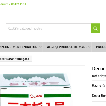
Atrium / 061211101

RI/CONDIMENTE/BAUTURI
ALGE ȘI PRODUSE DE MARE
PRODU
ecor Baran Yamagata
Decor
Referinț
Rating
Decor Bar