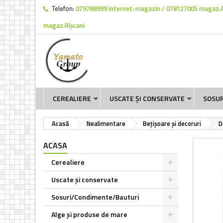
Telefon:
079788999 internet-magazin / 078127005 magaz.
magaz.Rîșcani
CEREALIERE
USCATE ȘI CONSERVATE
SOSU
Acasă
Nealimentare
Bețișoare și decoruri
D
ACASA
Cerealiere
Uscate și conservate
Sosuri/Condimente/Bauturi
Alge și produse de mare