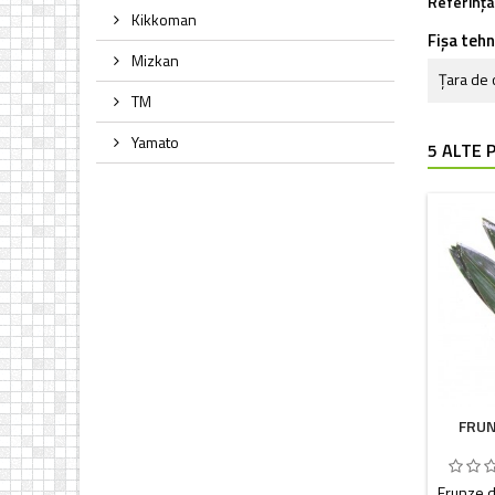
Referința
Kikkoman
Fișa tehn
Mizkan
Țara de 
TM
Yamato
5 ALTE 
FRUN
Frunze d