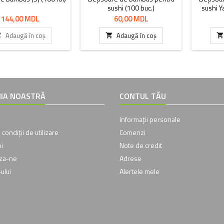
sushi (100 buc.)
sushi Y
fara 
Preț
Preț
144,00 MDL
60,00 MDL
Adaugă în coș
Adaugă în coș



IA NOASTRĂ
CONTUL TĂU
Informații personale
 condiții de utilizare
Comenzi
i
Note de credit
aza-ne
Adrese
ului
Alertele mele