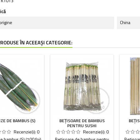
K1013
ică
origine
China
PRODUSE ÎN ACEEAȘI CATEGORIE:
ZE DE BAMBUS (S)
BEȚISOARE DE BAMBUS
BEȚI
PENTRU SUSHI
Recenzie(i):
0
Recenzie(i):
0
e bambus (S) (100 foi)
Bețisoare de bambus pentru
Bețisoa