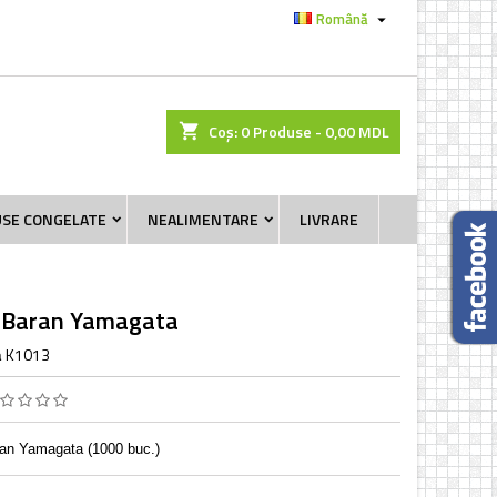
Română

shopping_cart
Coș:
0
Produse - 0,00 MDL
SE CONGELATE
NEALIMENTARE
LIVRARE
 Baran Yamagata
a
K1013
an Yamagata (1000 buc.)