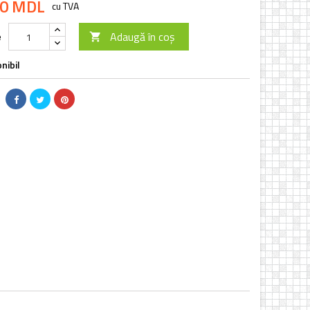
00 MDL
cu TVA
Adaugă în coș
e

nibil