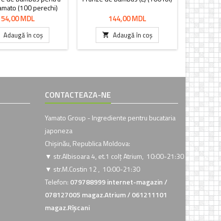
amato (100 perechi)
su
ambalaj individual
Preț
Preț
54,00 MDL
144,00 MDL
Adaugă în coș
Adaugă în coș


CONTACTEAZA-NE
Yamato Group - Ingrediente pentru bucataria
japoneza
Chișinău, Republica Moldova:
▼ str.Albisoara 4, et.1 colț Atrium
, 10:00-21:30
▼ str.M.Costin 12
, 10:00-21:30
Telefon:
079788999 internet-magazin /
078127005 magaz.Atrium / 061211101
magaz.Rîșcani