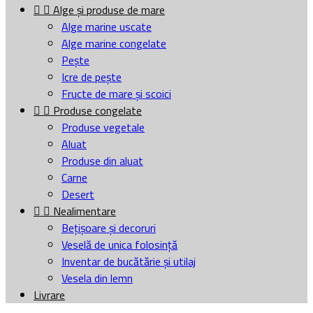


Alge și produse de mare
Alge marine uscate
Alge marine congelate
Pește
Icre de pește
Fructe de mare și scoici


Produse congelate
Produse vegetale
Aluat
Produse din aluat
Carne
Desert


Nealimentare
Bețișoare și decoruri
Veselă de unica folosință
Inventar de bucătărie și utilaj
Vesela din lemn
Livrare