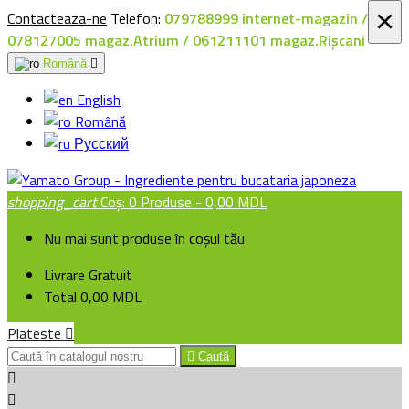
×
Contacteaza-ne
Telefon:
079788999 internet-magazin /
078127005 magaz.Atrium / 061211101 magaz.Rîșcani
Română

English
Română
Русский
shopping_cart
Coș:
0
Produse - 0,00 MDL
Nu mai sunt produse în coșul tău
Livrare
Gratuit
Total
0,00 MDL
Plateste


Caută

