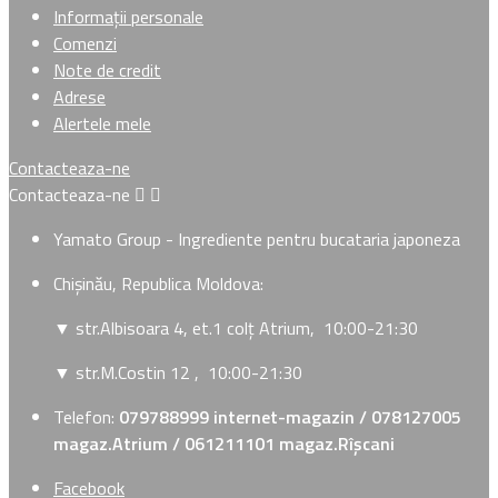
Informații personale
Comenzi
Note de credit
Adrese
Alertele mele
Contacteaza-ne
Contacteaza-ne


Yamato Group - Ingrediente pentru bucataria japoneza
Chișinău, Republica Moldova:
▼ str.Albisoara 4, et.1 colț Atrium
, 10:00-21:30
▼ str.M.Costin 12
, 10:00-21:30
Telefon:
079788999 internet-magazin / 078127005
magaz.Atrium / 061211101 magaz.Rîșcani
Facebook