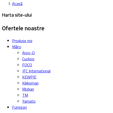
Acasă
Harta site-ului
Ofertele noastre
Produse noi
Mărci
Aroy-D
Cuckoo
FOCO
JFC International
KEWPIE
Kikkoman
Mizkan
TM
Yamato
Furnizori